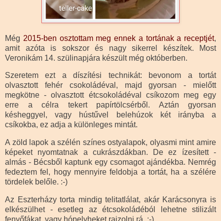
Még
2015-ben osztottam meg ennek a tortának a receptjét
,
amit azóta is sokszor és nagy sikerrel készítek. Most
Veronikám 14. szülinapjára készült még októberben.
Szeretem ezt a díszítési technikát: bevonom a tortát
olvasztott fehér csokoládéval, majd gyorsan - mielőtt
megkötne - olvasztott étcsokoládéval csíkozom meg egy
erre a célra tekert papírtölcsérből. Aztán gyorsan
késheggyel, vagy hústűvel belehúzok két irányba a
csíkokba, ez adja a különleges mintát.
A zöld lapok a szélén színes ostyalapok, olyasmi mint amire
képeket nyomtatnak a cukrászdákban. De ez ízesített -
almás - Bécsből kaptunk egy csomagot ajándékba. Nemrég
fedeztem fel, hogy mennyire feldobja a tortát, ha a szélére
tördelek belőle. :-)
Az Eszterházy torta mindig telitatlálat, akár Karácsonyra is
elkészülhet - esetleg az étcsokoládéból lehetne stilizált
fenyőfákat, vagy hópelyheket rajzolni rá. :-)