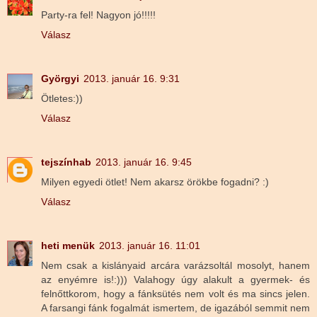
Party-ra fel! Nagyon jó!!!!!
Válasz
Györgyi
2013. január 16. 9:31
Ötletes:))
Válasz
tejszínhab
2013. január 16. 9:45
Milyen egyedi ötlet! Nem akarsz örökbe fogadni? :)
Válasz
heti menük
2013. január 16. 11:01
Nem csak a kislányaid arcára varázsoltál mosolyt, hanem
az enyémre is!:))) Valahogy úgy alakult a gyermek- és
felnőttkorom, hogy a fánksütés nem volt és ma sincs jelen.
A farsangi fánk fogalmát ismertem, de igazából semmit nem