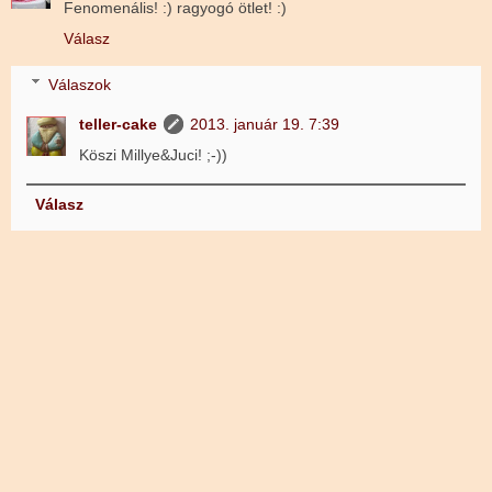
Fenomenális! :) ragyogó ötlet! :)
Válasz
Válaszok
teller-cake
2013. január 19. 7:39
Köszi Millye&Juci! ;-))
Válasz