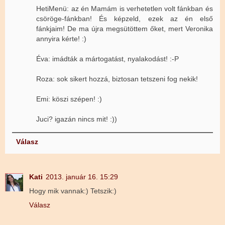
HetiMenü: az én Mamám is verhetetlen volt fánkban és
csöröge-fánkban! És képzeld, ezek az én első
fánkjaim! De ma újra megsütöttem őket, mert Veronika
annyira kérte! :)
Éva: imádták a mártogatást, nyalakodást! :-P
Roza: sok sikert hozzá, biztosan tetszeni fog nekik!
Emi: köszi szépen! :)
Juci? igazán nincs mit! :))
Válasz
Kati
2013. január 16. 15:29
Hogy mik vannak:) Tetszik:)
Válasz