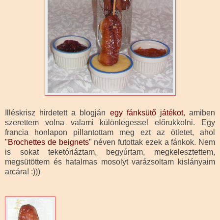
Illéskrisz hirdetett a blogján
egy fánksütő játékot
, amiben
szerettem volna valami különlegessel előrukkolni. Egy
francia honlapon pillantottam meg ezt az ötletet, ahol
"Brochettes de beignets"
néven futottak ezek a fánkok. Nem
is sokat teketóriáztam, begyúrtam, megkelesztettem,
megsütöttem és hatalmas mosolyt varázsoltam kislányaim
arcára! :)))