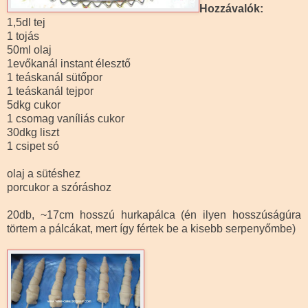
Hozzávalók:
1,5dl tej
1 tojás
50ml olaj
1evőkanál instant élesztő
1 teáskanál sütőpor
1 teáskanál tejpor
5dkg cukor
1 csomag vaníliás cukor
30dkg liszt
1 csipet só
olaj a sütéshez
porcukor a szóráshoz
20db, ~17cm hosszú hurkapálca (én ilyen hosszúságúra
törtem a pálcákat, mert így fértek be a kisebb serpenyőmbe)