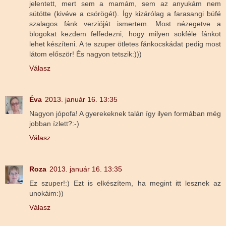
jelentett, mert sem a mamám, sem az anyukám nem
sütötte (kivéve a csörögét). Így kizárólag a farasangi büfé
szalagos fánk verzióját ismertem. Most nézegetve a
blogokat kezdem felfedezni, hogy milyen sokféle fánkot
lehet készíteni. A te szuper ötletes fánkocskádat pedig most
látom először! És nagyon tetszik:)))
Válasz
Éva
2013. január 16. 13:35
Nagyon jópofa! A gyerekeknek talán így ilyen formában még
jobban ízlett?:-)
Válasz
Roza
2013. január 16. 13:35
Ez szuper!:) Ezt is elkészítem, ha megint itt lesznek az
unokáim:))
Válasz