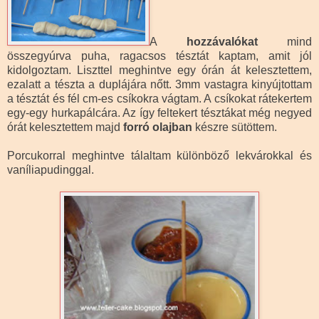
A
hozzávalókat
mind
összegyúrva puha, ragacsos tésztát kaptam, amit jól
kidolgoztam. Liszttel meghintve egy órán át kelesztettem,
ezalatt a tészta a duplájára nőtt. 3mm vastagra kinyújtottam
a tésztát és fél cm-es csíkokra vágtam. A csíkokat rátekertem
egy-egy hurkapálcára. Az így feltekert tésztákat még negyed
órát kelesztettem majd
forró olajban
készre sütöttem.
Porcukorral meghintve tálaltam különböző lekvárokkal és
vaníliapudinggal.