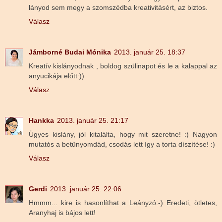
lányod sem megy a szomszédba kreativitásért, az biztos.
Válasz
Jámborné Budai Mónika
2013. január 25. 18:37
Kreatív kislányodnak , boldog szülinapot és le a kalappal az
anyucikája előtt:))
Válasz
Hankka
2013. január 25. 21:17
Ügyes kislány, jól kitalálta, hogy mit szeretne! :) Nagyon
mutatós a betűnyomdád, csodás lett így a torta díszítése! :)
Válasz
Gerdi
2013. január 25. 22:06
Hmmm... kire is hasonlíthat a Leányzó:-) Eredeti, ötletes,
Aranyhaj is bájos lett!