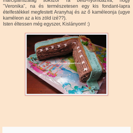
marcipánszalag sokszor rá betű-nyomdázva, hogy
"Veronika", na és természetesen egy kis fondant-lapra
ételfestékkel megfestett Aranyhaj és az ő kaméleonja (ugye
kaméleon az a kis zöld izé??).
Isten éltessen még egyszer, Kislányom! :)