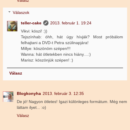
Válasz
Válaszok
teller-cake
2013. február 1. 19:24
Vikvi: köszi! :))
Tejszínhab: óhh, hát úgy hívják? Most próbálom
felhajtani a DVD-t Petra szülinapjára!
Millye: köszönöm szépen!!!
Wanna: hát ötletekben nincs hiány....:)
Marisz: köszönjük szépen! :)
Válasz
Blogkonyha
2013. február 3. 12:35
De jó! Nagyon ötletes! Igazi különleges formátum. Még nem
láttam ilyet... :o)
Válasz