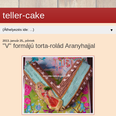
teller-cake
▼
2013. január 25., péntek
"V" formájú torta-rolád Aranyhajjal