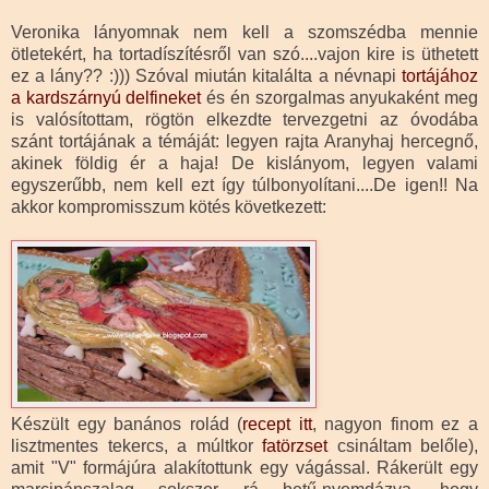
Veronika lányomnak nem kell a szomszédba mennie
ötletekért, ha tortadíszítésről van szó....vajon kire is üthetett
ez a lány?? :))) Szóval miután kitalálta a névnapi
tortájához
a kardszárnyú delfineket
és én szorgalmas anyukaként meg
is valósítottam, rögtön elkezdte tervezgetni az óvodába
szánt tortájának a témáját: legyen rajta Aranyhaj hercegnő,
akinek földig ér a haja! De kislányom, legyen valami
egyszerűbb, nem kell ezt így túlbonyolítani....De igen!! Na
akkor kompromisszum kötés következett:
Készült egy banános rolád (
recept itt
, nagyon finom ez a
lisztmentes tekercs, a múltkor
fatörzset
csináltam belőle),
amit "V" formájúra alakítottunk egy vágással. Rákerült egy