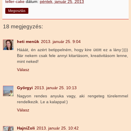
teller-cake
dátum:
péntek, január 25, 2013
Megosztás
18 megjegyzés:
heti menük
2013. január 25. 9:04
Hááát, én azért betippelném, hogy kire ütött ez a lány:))))
Bár nekem csak fele annyi kitartásom, kreativitásom lenne,
mint neked!
Válasz
Györgyi
2013. január 25. 10:13
Nagyon rendes anyuka vagy, aki rengeteg türelemmel
rendelkezik. Le a kalappal:)
Válasz
HajniZoli
2013. január 25. 10:42