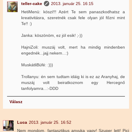
teller-cake
2013. január 25. 16:15
HetiMenü: köszi!!! Azért Te sem panaszkodhatsz a
kreativitásra, szeretnék csak fele olyan jól főzni mint
Te!! :)
Janka: köszönöm, ez jól esik! ;-))
HajniZoli: muszáj volt, mert ha mindig mindenben
engednék...jajj nekem...:)
MuskátliBüfé: :)))
Trollanyu: én sem tudtam idáig ki is ez az Aranyhaj, de
muszáj volt beiratkoznom egy Hercegnő
tanfolyamra...:-DDD
Válasz
Luca
2013. január 25. 16:52
Nem mondom, fantasztikus anyuka vagy! Szuper lett! Pici