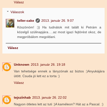
Válasz
Válaszok
teller-cake
2013. január 26. 9:07
Köszönöm! :)) Ha tudnátok mit talált ki Petrám a
közelgő szülinapjára.....az most igazi fejtörést okoz, de
megpróbálom megoldani.
Válasz
Unknown
2013. január 26. 19:18
Van tehetsége ennek a lányzónak az biztos :)Anyukájára
ütött. Csuda jó lett ez a torta :)
Válasz
tejszínhab
2013. január 26. 22:02
Nagyon ötletes lett az tuti :)A kaméleon? Hát az a Pascal. :)